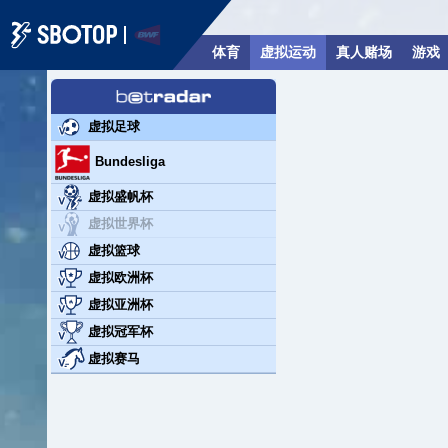
体育
虚拟运动
真人赌场
游戏
简体中文
08/07/2026 11:08 PM
GMT
+8
虚拟足球
Bundesliga
虚拟盛帆杯
虚拟世界杯
虚拟篮球
虚拟欧洲杯
虚拟亚洲杯
虚拟冠军杯
虚拟赛马