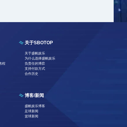
关于SBOTOP
关于盛帆娱乐
为什么选择盛帆娱乐
教程
负责任的博弈
支持付款方式
合作历史
博客/新闻
盛帆娱乐博客
足球新闻
篮球新闻