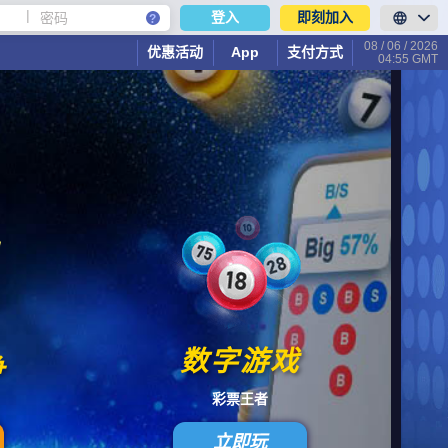
|
即刻加入
登入
08 / 06 / 2026
优惠活动
App
支付方式
04:55 GMT
数字游戏
争
彩票王者
立即玩