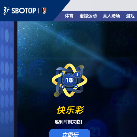
体育
虚拟运动
真人赌场
游戏
快乐彩
胜利时刻来临！
立即玩