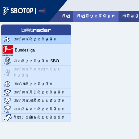
កីឡា
កីឡាសិប្បនិមិត្ត
កាស៊ីណូផ
ភាសាខ្មែរ
08/06/2026 02:27 PM
GMT
+8
បាល់ទាត់សិប្បនិម្មិត
Bundesliga
ពានសិប្បនិម្មិត SBO
បាល់ទាត់ពិភពលោកសិប្ប
និម្មិត
បាល់បោះសិប្បនិម្មិត
បាល់ទាត់អឺរ៉ូសិប្បនិម្មិត
បាល់ទាត់អាស៊ីសិប្បនិម្មិត
ពានជើងឯកសិប្បនិមិត្ត
កីឡាប្រណាំងសិប្បនិម្មិត