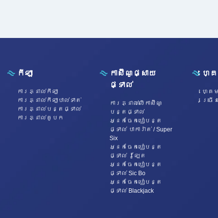
កីឡា
កាស៊ីណូផ្សាយ
ហ្គ
ផ្ទាល់
ការភ្នាល់កីឡា
ហ្គេម
ការភ្នាល់កីឡាបាល់ទាត់
ច្រើ
ការភ្នាល់លើកាស៊ីណូ
ការភ្នាល់បន្តផ្ទាល់
បន្តផ្ទាល់
ការភ្នាល់គូបក
អ្នកចែកបៀបន្ត
ផ្ទាល់ បាការ៉ាត់ / Super
Six
អ្នកចែកបៀបន្ត
ផ្ទាល់ រ៉ូឡែត
អ្នកចែកបៀបន្ត
ផ្ទាល់ Sic Bo
អ្នកចែកបៀបន្ត
ផ្ទាល់ Blackjack