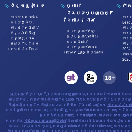
ជំនួយ & គាំទ្រ
ច្បាប់
លីក
និងបទប្បញ្ញត្តិ
ទាក់ទង​មក​​យើង
ការភ្
នៃការភ្នាល់
ជំនួយ & សំណួរ
Leag
ការជជែកផ្ទាល់
ការភ្
ច្បាប់ភ្នាល់កីឡា
សំនួរអំពីកីឡា
ការភ្
ច្បាប់ភ្នាល់កាស៊ីណូ
សទ្ទានុក្រម
ការភ្
បន្តផ្ទាល់
តំណភ្ជាប់ជំនួស
ការប
ច្បាប់ភ្នាល់ហ្គេម
គេហទំព័រ Portal
2024
លើសពី 18ឆ្នាំ ប៉ុណ្ណោះ។
​បាល់
2026
SBOTOP គឺជាក្រុមហ៊ុនហ្គេមអនឡាញឈានមុខគេរបស់ពិភពលោកដែលមា
ជាមួយនឹងព្រឹត្តិការណ៍កីឡាជាង 1500 ជារៀងរាល់សប្តាហ៍ដែលគ្របដណ្តប
កីឡាអេឡិចត្រូនិក កីឡាបេស្បល គ្រីឃីត និងច្រើនទៀត។
ការភ្នាល់គ្រា
មកវិញលើការភ្នាល់ 1X2 ប្រពៃណី ឬការភ្នាល់ហាងឆេងថេរ។ ជាមួយនឹងការភ
អ្នកកំពុងភ្នាល់លើ
ព្រីមមៀលីក
,
ឈាមពាន លីក
,
ឡាលីក
កុំខកខាន
កាស៊ីណូអ្នកចែកបៀផ្ទាល់
ដែលជាកន្លែងដែលអ្នកចែកបៀបន្តផ្ទ
ឈ្នះរបស់អ្នក។ ចូលរួមឥឡូវនេះដោយឥតគិតថ្លៃ ហើយទាញយកអត្ថប្រយ
គាំទ្ររូបិយប័ណ្ណច្រើន និងក្នុងស្រុក
វិធីបង់ប្រាក់
ដូចជាការផ្ទេ