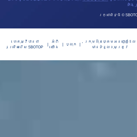
ទាំង
ស
រក្សាសិទ្ធិ © SBOTO
ហេតុអ្វីបានជា
អំពី​​
ក្រុមហ៊ុនហ្គេមអនឡាញដែល
ប្លុក
ជ្រើសរើស SBOTOP
យើង
មានទំនួលខុសត្រូវ